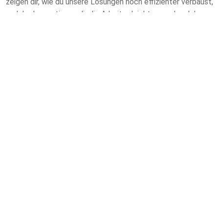
zeigen dir, wie du unsere Lösungen noch effizienter verbaust,
welche Innovationen dir die Arbeit erleichtern und welche
Details in der Praxis den entscheidenden Unterschied
machen. So baust du mit jedem Training nicht nur dein
Wissen, sondern auch deine Qualität, Sicherheit und
Professionalität spürbar aus.
Unsere
Workshops.